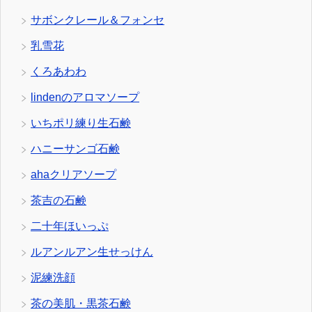
サボンクレール＆フォンセ
乳雪花
くろあわわ
lindenのアロマソープ
いちポリ練り生石鹸
ハニーサンゴ石鹸
ahaクリアソープ
茶吉の石鹸
二十年ほいっぷ
ルアンルアン生せっけん
泥練洗顔
茶の美肌・黒茶石鹸