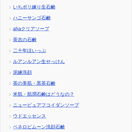
いちポリ練り生石鹸
ハニーサンゴ石鹸
ahaクリアソープ
茶吉の石鹸
二十年ほいっぷ
ルアンルアン生せっけん
泥練洗顔
茶の美肌・黒茶石鹸
米肌・肌潤石鹸はどうなの？
ニューピュアフコイダンソープ
ウドエッセンス
ペネロピムーン洗顔石鹸