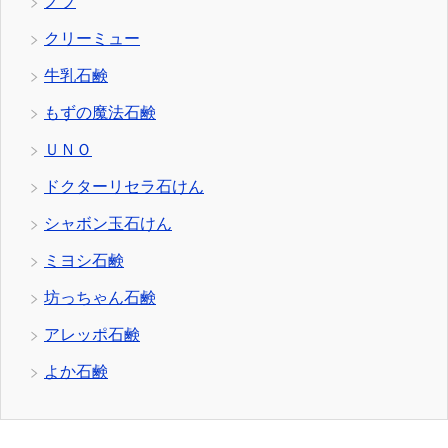
ノブ
クリーミュー
牛乳石鹸
もずの魔法石鹸
ＵＮＯ
ドクターリセラ石けん
シャボン玉石けん
ミヨシ石鹸
坊っちゃん石鹸
アレッポ石鹸
よか石鹸