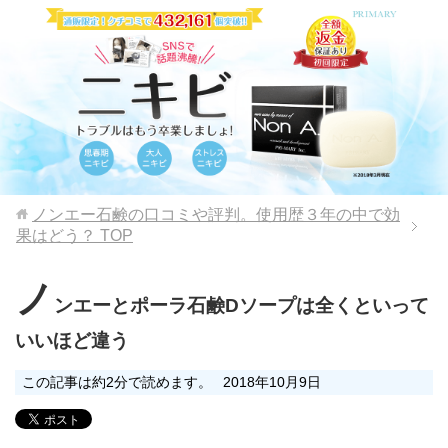
ノンエー石鹸の口コミや評判。使用歴３年の中で効
果はどう？
TOP
ノ
ンエーとポーラ石鹸Dソープは全くといって
いいほど違う
この記事は約2分で読めます。
2018年10月9日