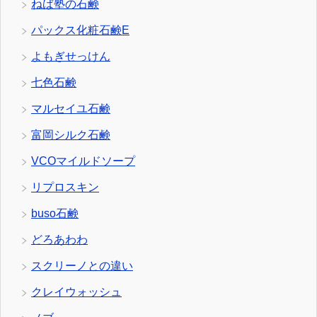
ねば塾の石鹸
パックス化粧石鹸E
よもぎせっけん
七色石鹸
マルセイユ石鹸
富岡シルク石鹸
VCOマイルドソープ
リプロスキン
buso石鹸
どろあわわ
スクリーノとの違い
クレイウォッシュ